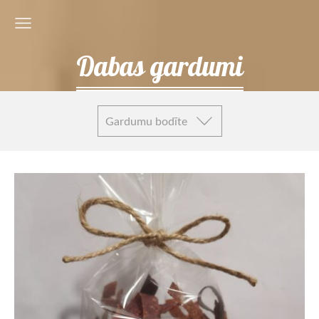
Dabas gardumi
Gardumu bodīte