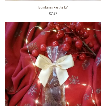
Bumbiņas kastītē LV
€7.87