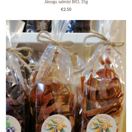
Jāņogu salmiņi BIO, 35g
€2.50