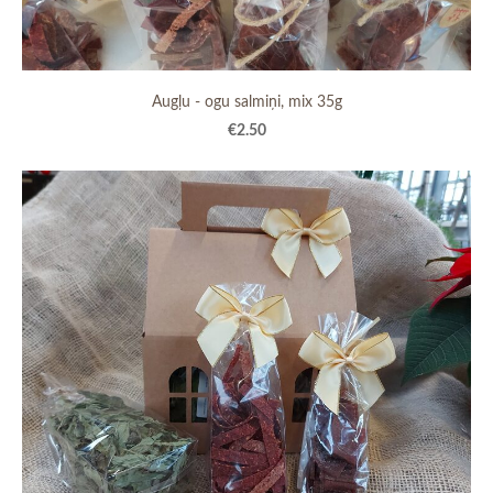
Augļu - ogu salmiņi, mix 35g
€2.50