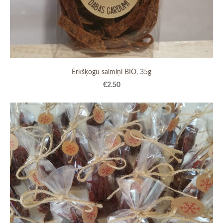
Ērkšķogu salmiņi BIO, 35g
€2.50