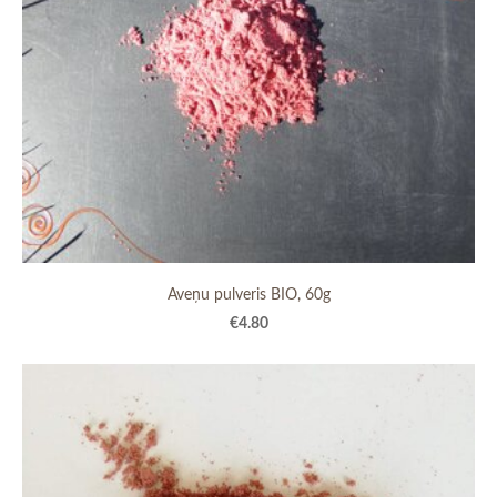
Aveņu pulveris BIO, 60g
€4.80