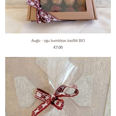
Augļu - ogu bumbiņas kastītē BIO
€7.00