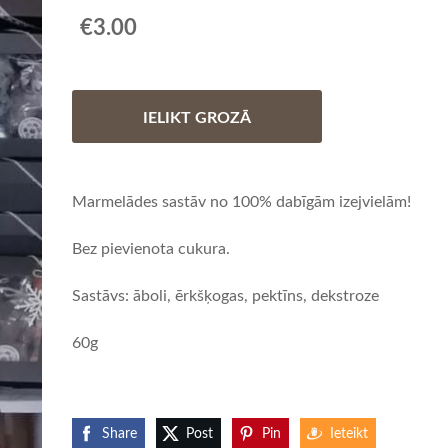
€3.00
IELIKT GROZĀ
Marmelādes sastāv no 100% dabīgām izejvielām!
Bez pievienota cukura.
Sastāvs: āboli, ērkšķogas, pektīns, dekstroze
60g
Share
Post
Pin
Ieteikt