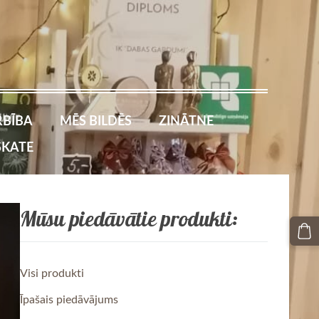
BĪBA
MĒS BILDĒS
ZINĀTNE
SKATE
Mūsu piedāvātie produkti:
Visi produkti
Īpašais piedāvājums