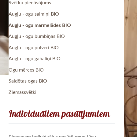
Svētku piedāvājums
Augļu - ogu salmiņi BIO
Augļu - ogu marmelādes BIO
Augļu - ogu bumbiņas BIO
Augļu - ogu pulveri BIO
Augļu - ogu gabaliņi BIO
Ogu mērces BIO
Saldētas ogas BIO
Ziemassvētki
Individuāliem pasūtījumiem
Pieņemam individuālus pasūtījumus Jūsu