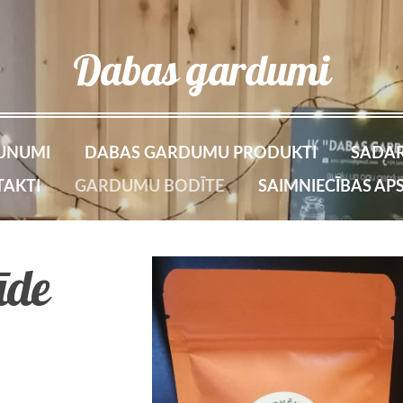
Dabas gardumi
UNUMI
DABAS GARDUMU PRODUKTI
SADAR
AKTI
GARDUMU BODĪTE
SAIMNIECĪBAS AP
āde