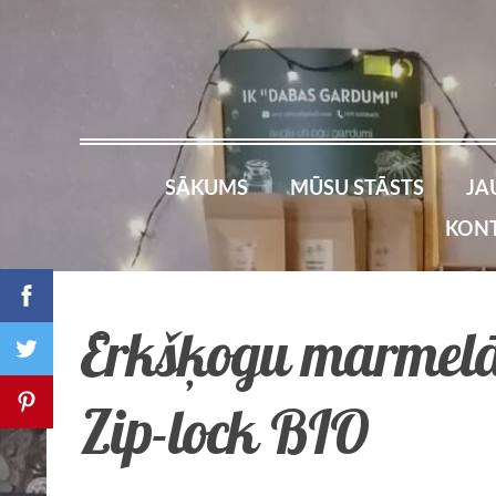
SĀKUMS
MŪSU STĀSTS
JA
KONT
Ērkšķogu marmel
Zip-lock BIO