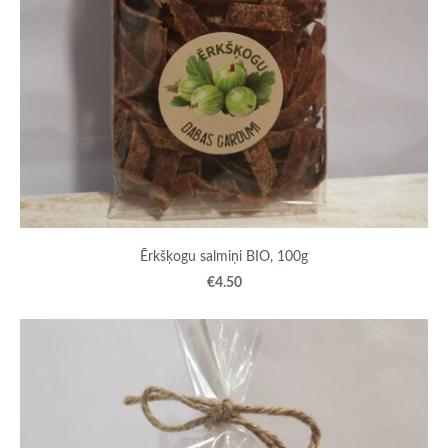
Ērkšķogu salmiņi BIO, 100g
€4.50