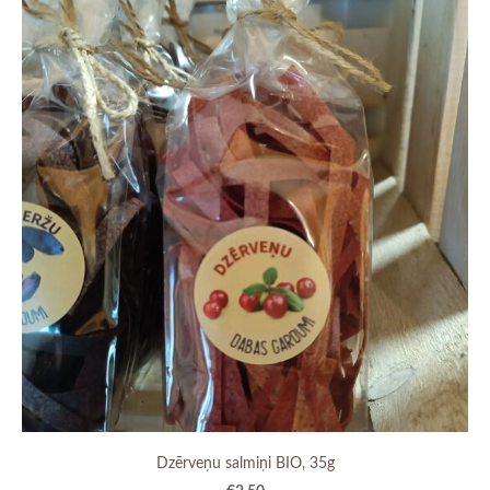
Dzērveņu salmiņi BIO, 35g
€2.50