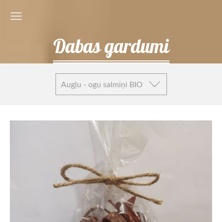
Dabas gardumi
Augļu - ogu salmiņi BIO