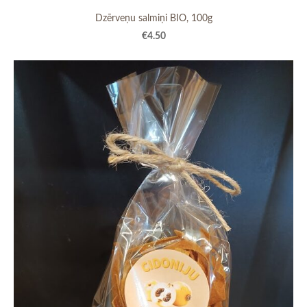
Dzērveņu salmiņi BIO, 100g
€4.50