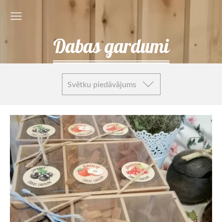
Dabas gardumi
Svētku piedāvājums