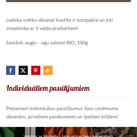
Lieliska svētku dāvana! Kastīte ir kompakta un ļoti
simpātiska ar 3 veidu produktiem!
Sastāvā: augļu - ogu salmiņi BIO, 100g
Individuāliem pasūtījumiem
Pieņemam individuālus pasūtījumus Jūsu uzņēmuma
dāvanām, privātiem pasākumiem un īpašiem brīžiem!
Veidots ar
Mozello
- labo mājas lapu ģeneratoru.