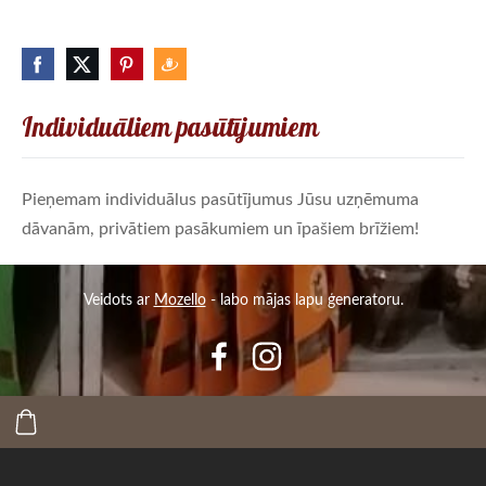
Individuāliem pasūtījumiem
Pieņemam individuālus pasūtījumus Jūsu uzņēmuma
dāvanām, privātiem pasākumiem un īpašiem brīžiem!
Veidots ar
Mozello
- labo mājas lapu ģeneratoru.