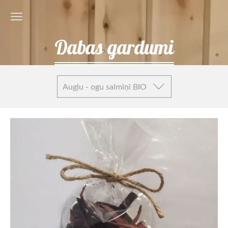
Dabas gardumi
Augļu - ogu salmiņi BIO