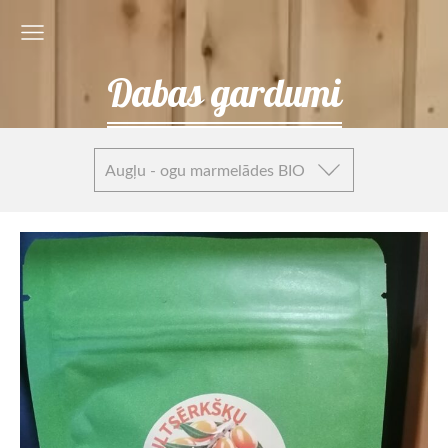
Dabas gardumi
Augļu - ogu marmelādes BIO