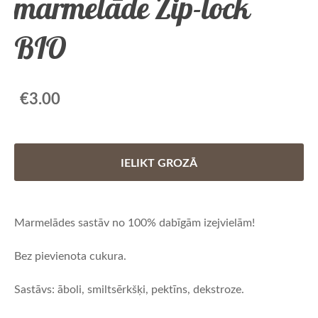
marmelāde Zip-lock
BIO
€3.00
IELIKT GROZĀ
Marmelādes sastāv no 100% dabīgām izejvielām!
Bez pievienota cukura.
Sastāvs: āboli, smiltsērkšķi, pektīns, dekstroze.