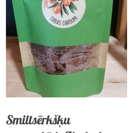
Smiltsērkšķu