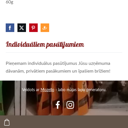
60g
Individuāliem pasūtījumiem
Pieņemam individuālus pasūtījumus Jūsu uzņēmuma
dāvanām, privātiem pasākumiem un īpašiem brīžiem!
Veidots ar
Mozello
- labo mājas lapu ģeneratoru.