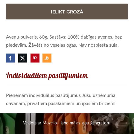
IELIKT GROZĀ
Aveņu pulveris, 60g. Sastāvs: 100% dabīgas avenes, bez
piedevām. Žāvēts no veselas ogas. Nav nospiesta sula.
Individuāliem pasūtījumiem
Pieņemam individuālus pasūtījumus Jūsu uzņēmuma
dāvanām, privātiem pasākumiem un īpašiem brīžiem!
Veidots ar
Mozello
- labo mājas lapu ģeneratoru.