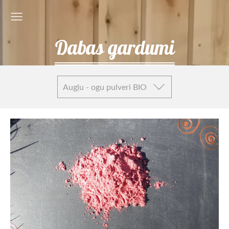
Dabas gardumi
Augļu - ogu pulveri BIO