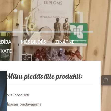
BĪBA
MĒS BILDĒS
ZINĀTNE
SKATE
Mūsu piedāvātie produkti:
Visi produkti
Īpašais piedāvājums