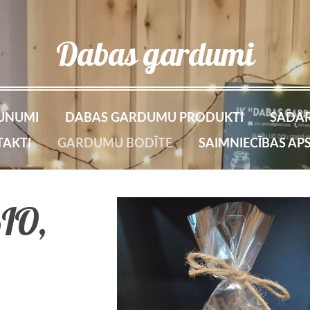
Dabas gardumi
UNUMI
DABAS GARDUMU PRODUKTI
SADAR
AKTI
GARDUMU BODĪTE
SAIMNIECĪBAS AP
BIO,