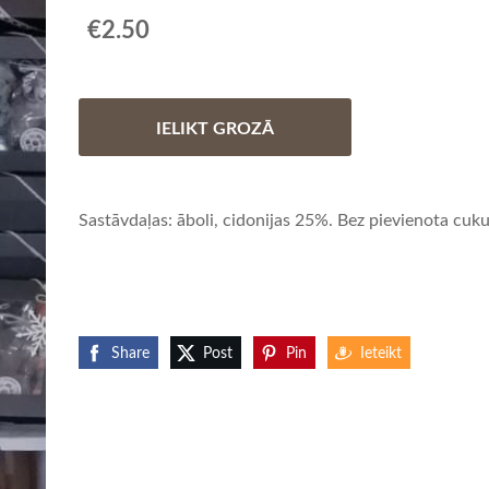
€2.50
IELIKT GROZĀ
Sastāvdaļas: āboli, cidonijas 25%. Bez pievienota cuk
Share
Post
Pin
Ieteikt