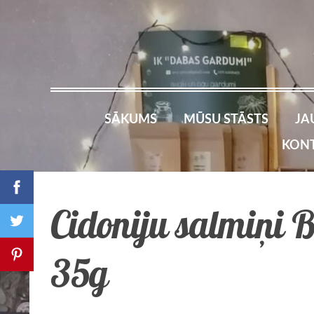
SĀKUMS
MŪSU STĀSTS
JA
KONT
Cidoniju salmiņi 
35g