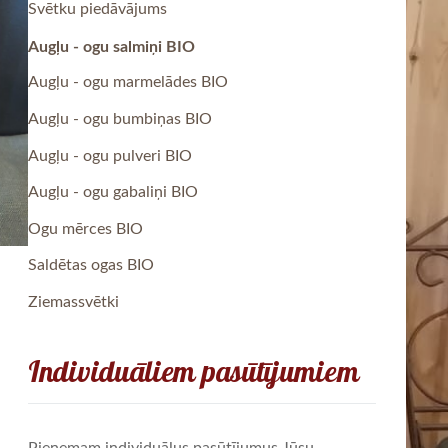
Svētku piedāvājums
Augļu - ogu salmiņi BIO
Augļu - ogu marmelādes BIO
Augļu - ogu bumbiņas BIO
Augļu - ogu pulveri BIO
Augļu - ogu gabaliņi BIO
Ogu mērces BIO
Saldētas ogas BIO
Ziemassvētki
Individuāliem pasūtījumiem
Pieņemam individuālus pasūtījumus Jūsu