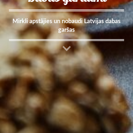
Mirkli apstājies un nobaudi Latvijas dabas
garšas