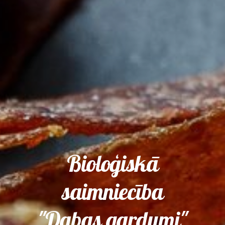
Bioloģiskā
saimniecība
"Dabas gardumi"