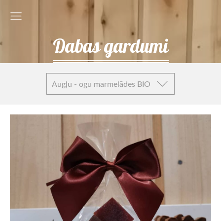
Dabas gardumi
Augļu - ogu marmelādes BIO