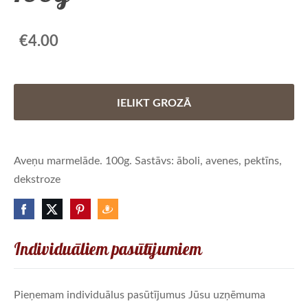
€4.00
IELIKT GROZĀ
Aveņu marmelāde. 100g. Sastāvs: āboli, avenes, pektīns,
dekstroze
Individuāliem pasūtījumiem
Pieņemam individuālus pasūtījumus Jūsu uzņēmuma