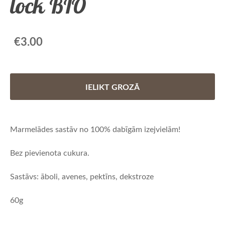
lock BIO
€3.00
IELIKT GROZĀ
Marmelādes sastāv no 100% dabīgām izejvielām!
Bez pievienota cukura.
Sastāvs: āboli, avenes, pektīns, dekstroze
60g