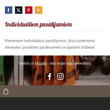
Individuāliem pasūtījumiem
Pieņemam individuālus pasūtījumus Jūsu uzņēmuma
dāvanām, privātiem pasākumiem un īpašiem brīžiem!
Veidots ar
Mozello
- labo mājas lapu ģeneratoru.