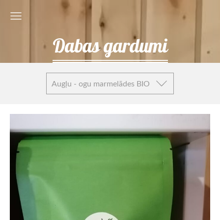
Dabas gardumi
Augļu - ogu marmelādes BIO