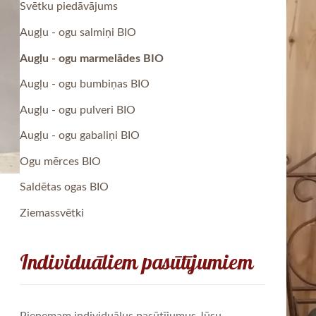
Svētku piedāvājums
Augļu - ogu salmiņi BIO
Augļu - ogu marmelādes BIO
Augļu - ogu bumbiņas BIO
Augļu - ogu pulveri BIO
Augļu - ogu gabaliņi BIO
Ogu mērces BIO
Saldētas ogas BIO
Ziemassvētki
Individuāliem pasūtījumiem
Pieņemam individuālus pasūtījumus Jūsu