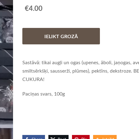
€4.00
IELIKT GROZĀ
Sastāvā: tikai augļi un ogas (upenes, āboli, jaņogas, a
smiltsērkšķi, sausserži, plūmes), pektīns, dekstroze. B
CUKURA!
Paciņas svars, 100g