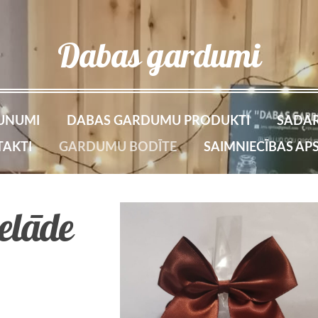
Dabas gardumi
UNUMI
DABAS GARDUMU PRODUKTI
SADAR
AKTI
GARDUMU BODĪTE
SAIMNIECĪBAS AP
elāde