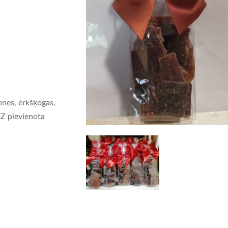
venes, ērkšķogas,
EZ pievienota