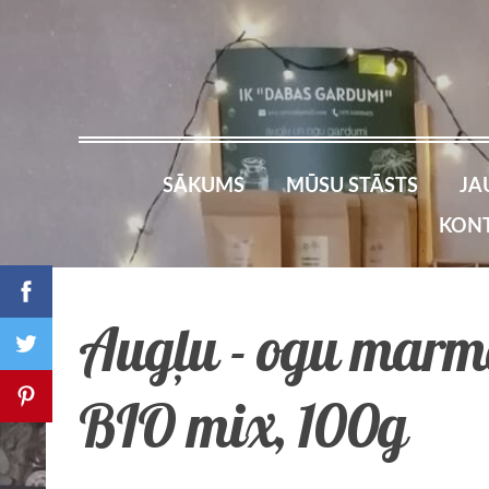
SĀKUMS
MŪSU STĀSTS
JA
KONT
Augļu - ogu marm
BIO mix, 100g