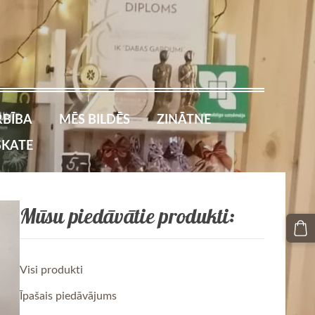
BĪBA
MĒS BILDĒS
ZINĀTNE
SKATE
Mūsu piedāvātie produkti:
Visi produkti
Īpašais piedāvājums