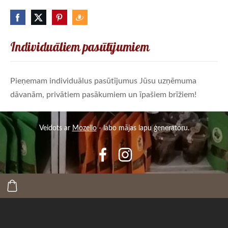
Individuāliem pasūtījumiem
Pieņemam individuālus pasūtījumus Jūsu uzņēmuma
dāvanām, privātiem pasākumiem un īpašiem brīžiem!
Veidots ar
Mozello
- labo mājas lapu ģeneratoru.