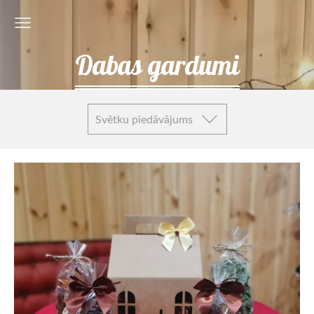
Dabas gardumi
Svētku piedāvājums