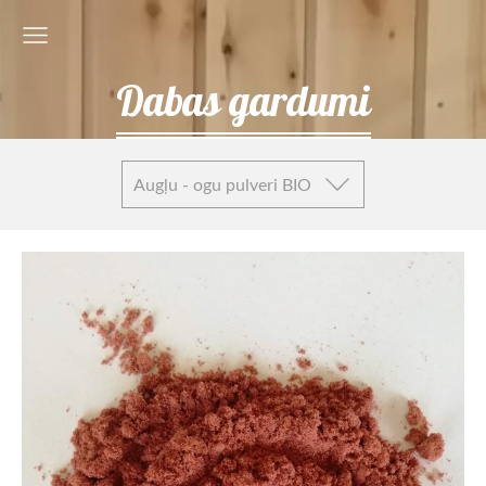
Dabas gardumi
Augļu - ogu pulveri BIO