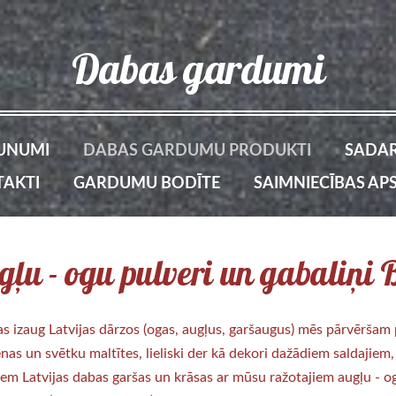
Dabas gardumi
UNUMI
DABAS GARDUMU PRODUKTI
SADAR
AKTI
GARDUMU BODĪTE
SAIMNIECĪBAS AP
ļu - ogu pulveri un gabaliņi
as izaug Latvijas dārzos (ogas, augļus, garšaugus) mēs pārvēršam 
ienas un svētku maltītes, lieliski der kā dekori dažādiem saldajiem
kiem Latvijas dabas garšas un krāsas ar mūsu ražotajiem augļu - 