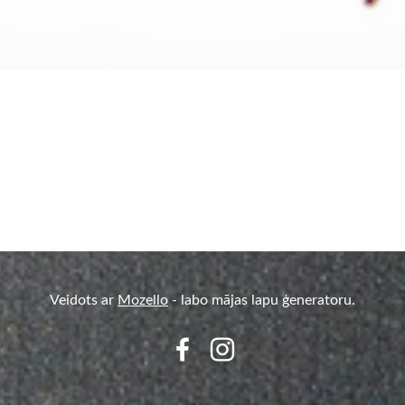
Veidots ar
Mozello
- labo mājas lapu ģeneratoru.