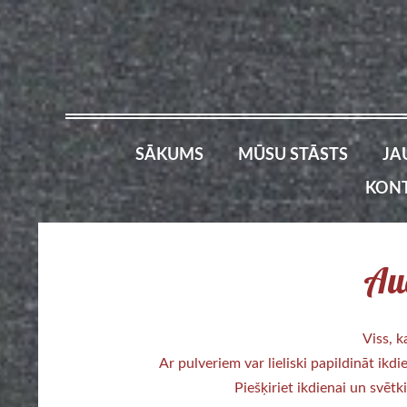
SĀKUMS
MŪSU STĀSTS
JA
KONT
Aug
Viss, k
Ar pulveriem var lieliski papildināt ikd
Piešķiriet ikdienai un svēt