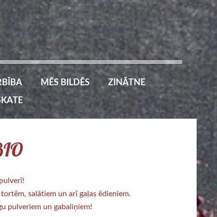
BĪBA
MĒS BILDĒS
ZINĀTNE
SKATE
 BIO
pulverī!
, tortēm, salātiem un arī gaļas ēdieniem.
ogu pulveriem un gabaliņiem!