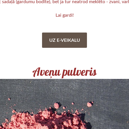
t sadaļā (gardumu bodīte), bet ja tur neatrod meklēto - zvani, var
Lai gardi!
UZ E-VEIKALU
Aveņu pulveris