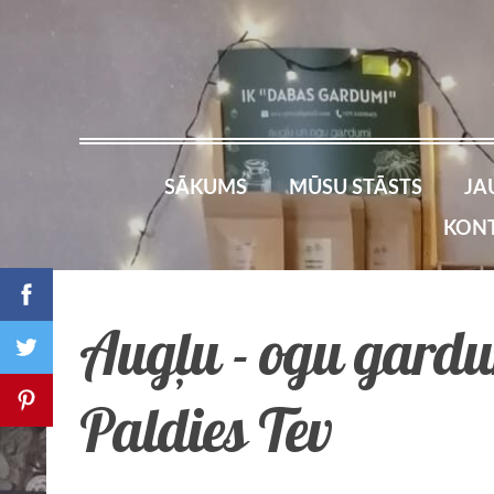
SĀKUMS
MŪSU STĀSTS
JA
KONT
Augļu - ogu gard
Paldies Tev