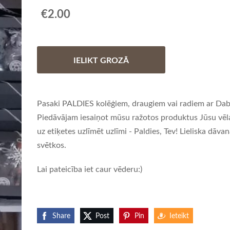
€2.00
IELIKT GROZĀ
Pasaki PALDIES kolēģiem, draugiem vai radiem ar D
Piedāvājam iesaiņot mūsu ražotos produktus Jūsu v
uz etiķetes uzlīmēt uzlīmi - Paldies, Tev! Lieliska dāva
svētkos.
Lai pateicība iet caur vēderu:)
Share
Post
Pin
Ieteikt