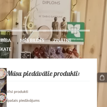
BĪBA
MĒS BILDĒS
ZINĀTNE
SKATE
Mūsu piedāvātie produkti:
Visi produkti
Īpašais piedāvājums