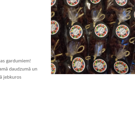
abas gardumiem!
ēlamā daudzumā un
nā jebkuros