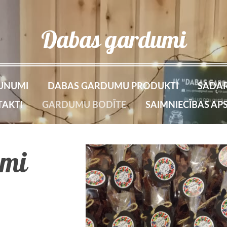
Dabas gardumi
UNUMI
DABAS GARDUMU PRODUKTI
SADAR
AKTI
GARDUMU BODĪTE
SAIMNIECĪBAS AP
umi