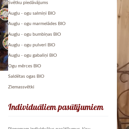
Svētku piedāvājums
Augļu - ogu salmiņi BIO
Augļu - ogu marmelādes BIO
Augļu - ogu bumbiņas BIO
Augļu - ogu pulveri BIO
Augļu - ogu gabaliņi BIO
Ogu mērces BIO
Saldētas ogas BIO
Ziemassvētki
Individuāliem pasūtījumiem
Pieņemam individuālus pasūtījumus Jūsu