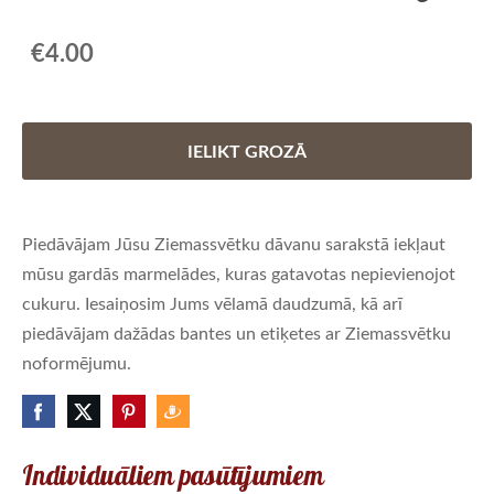
€4.00
IELIKT GROZĀ
Piedāvājam Jūsu Ziemassvētku dāvanu sarakstā iekļaut
mūsu gardās marmelādes, kuras gatavotas nepievienojot
cukuru. Iesaiņosim Jums vēlamā daudzumā, kā arī
piedāvājam dažādas bantes un etiķetes ar Ziemassvētku
noformējumu.
Individuāliem pasūtījumiem