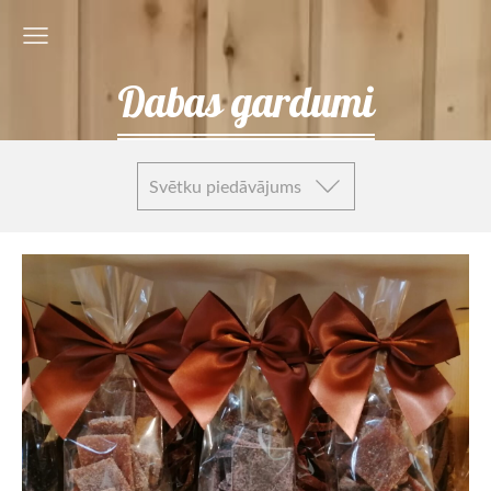
Dabas gardumi
Svētku piedāvājums