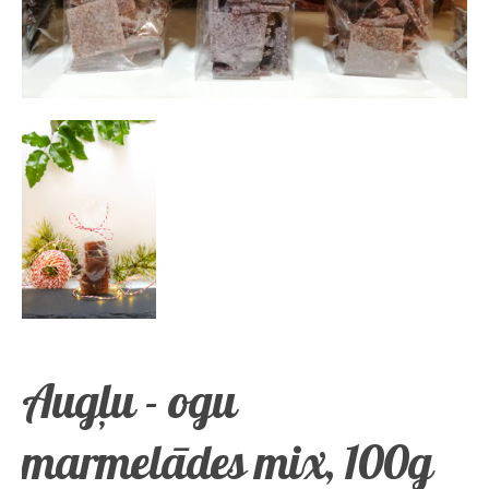
Augļu - ogu
marmelādes mix, 100g