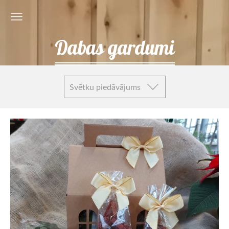
Dabas gardumi
Svētku piedāvājums