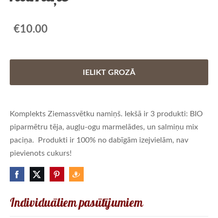
€10.00
IELIKT GROZĀ
Komplekts Ziemassvētku namiņš. Iekšā ir 3 produkti: BIO
piparmētru tēja, augļu-ogu marmelādes, un salmiņu mix
paciņa. Produkti ir 100% no dabīgām izejvielām, nav
pievienots cukurs!
Individuāliem pasūtījumiem