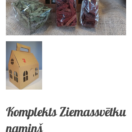
Komplekts Ziemassvētku
namiņš