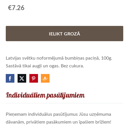
€7.26
IELIKT GROZĀ
Latvijas svētku noformējumā bumbiņas paciņā, 100g.
Sastāvā tikai augļi un ogas. Bez cukura.
Individuāliem pasūtījumiem
Pieņemam individuālus pasūtījumus Jūsu uzņēmuma
dāvanām, privātiem pasākumiem un īpašiem brīžiem!