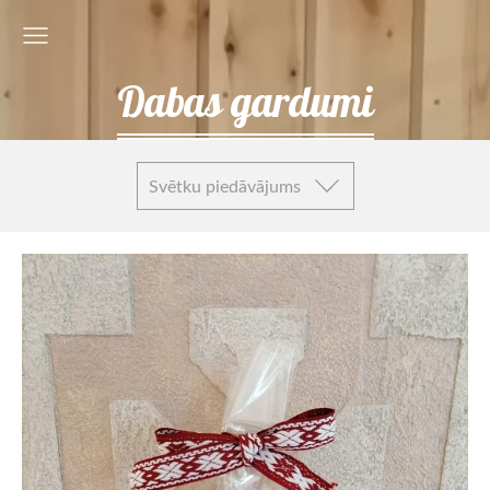
Dabas gardumi
Svētku piedāvājums