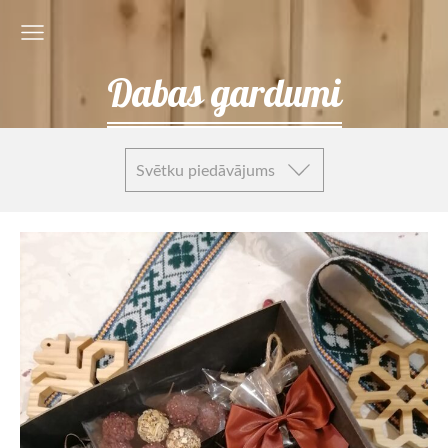
Dabas gardumi
Svētku piedāvājums