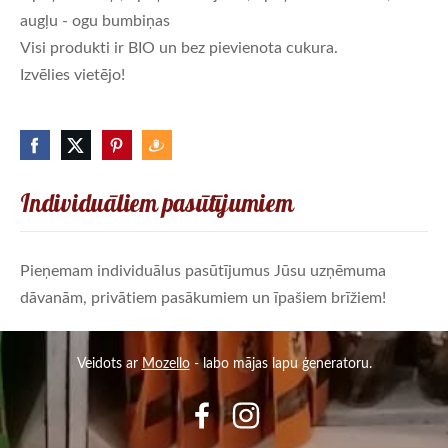
augļu - ogu bumbiņas
Visi produkti ir BIO un bez pievienota cukura.
Izvēlies vietējo!
Individuāliem pasūtījumiem
Pieņemam individuālus pasūtījumus Jūsu uzņēmuma
dāvanām, privātiem pasākumiem un īpašiem brīžiem!
Veidots ar
Mozello
- labo mājas lapu ģeneratoru.