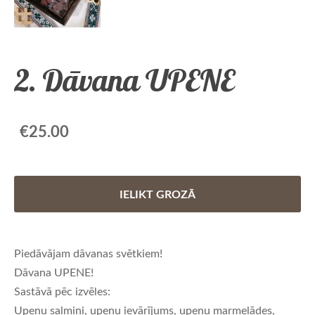
2. Dāvana UPENE
€25.00
IELIKT GROZĀ
Piedāvājam dāvanas svētkiem!
Dāvana UPENE!
Sastāvā pēc izvēles:
Upeņu salmiņi, upeņu ievārījums, upeņu marmelādes,